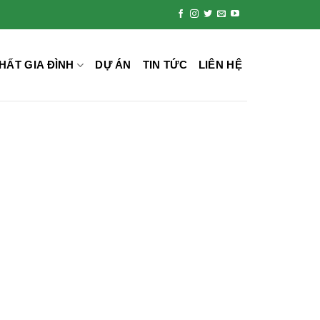
HẤT GIA ĐÌNH
DỰ ÁN
TIN TỨC
LIÊN HỆ