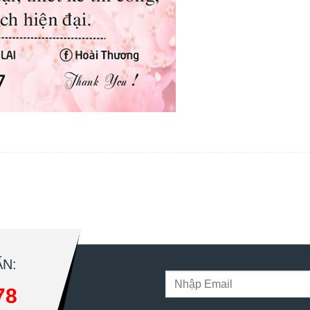
N:
78