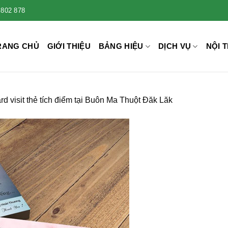
 802 878
RANG CHỦ
GIỚI THIỆU
BẢNG HIỆU
DỊCH VỤ
NỘI T
ard visit thẻ tích điểm tại Buôn Ma Thuột Đăk Lăk