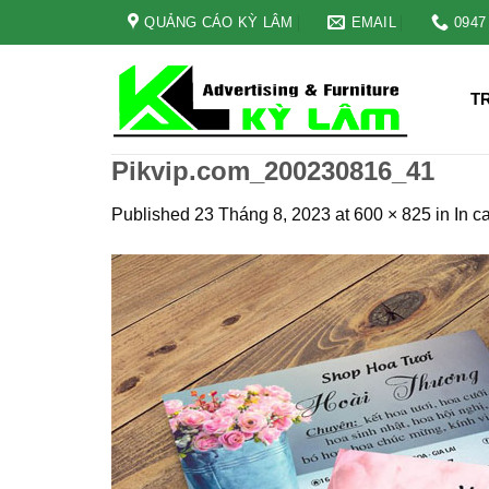
Skip
QUẢNG CÁO KỲ LÂM
EMAIL
0947
to
content
T
Pikvip.com_200230816_41
Published
23 Tháng 8, 2023
at
600 × 825
in
In c