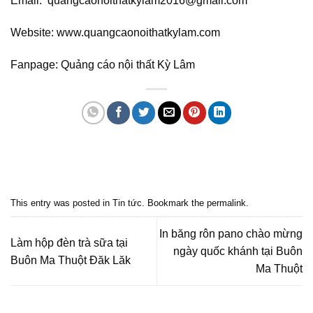
Email: quangcaonoithatkylam2016@gmail.com
Website: www.quangcaonoithatkylam.com
Fanpage: Quảng cáo nội thất Kỳ Lâm
Quảng cáo bmt, Quảng cáo dak lak, Nội thất bmt, Noi that bmt, Noi that
Dak Lak, Quang cao bmt, Quang cao dak lak, Quảng cáo đắk lắk,
Quảng cáo nội thất, Nội thất đắk lắk
This entry was posted in
Tin tức
. Bookmark the
permalink
.
In băng rôn pano chào mừng
Làm hộp đèn trà sữa tại
ngày quốc khánh tại Buôn
Buôn Ma Thuột Đăk Lăk
Ma Thuột