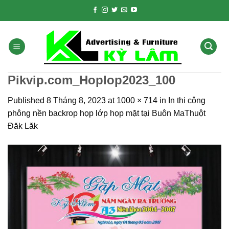
Skip
to
content
Pikvip.com_Hoplop2023_100
Published
8 Tháng 8, 2023
at
1000 × 714
in
In thi công
phông nền backrop họp lớp họp mặt tại Buôn MaThuột
Đăk Lăk