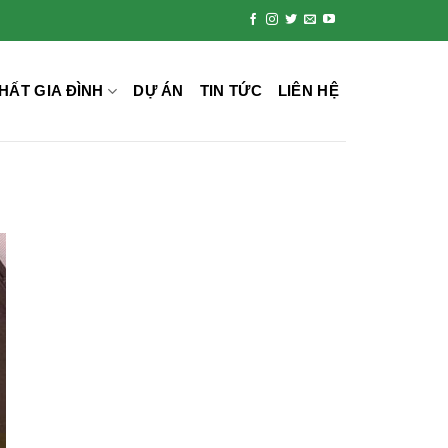
HẤT GIA ĐÌNH
DỰ ÁN
TIN TỨC
LIÊN HỆ