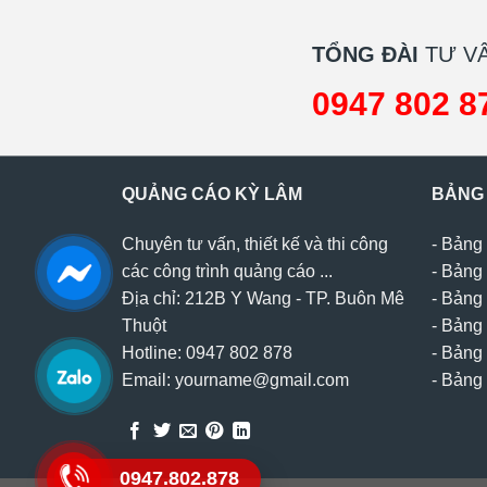
TỔNG ĐÀI
TƯ VẤ
0947 802 8
QUẢNG CÁO KỲ LÂM
BẢNG
Chuyên tư vấn, thiết kế và thi công
-
Bảng 
các công trình quảng cáo ...
-
Bảng 
Địa chỉ: 212B Y Wang - TP. Buôn Mê
-
Bảng 
Thuột
-
Bảng 
Hotline: 0947 802 878
-
Bảng 
Email: yourname@gmail.com
-
Bảng 
0947.802.878