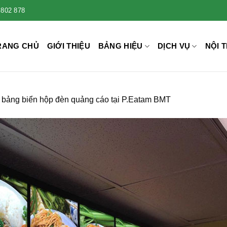
 802 878
RANG CHỦ
GIỚI THIỆU
BẢNG HIỆU
DỊCH VỤ
NỘI T
bảng biển hộp đèn quảng cáo tại P.Eatam BMT