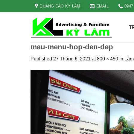
Skip
QUẢNG CÁO KỲ LÂM
EMAIL
0947
to
content
T
mau-menu-hop-den-dep
Published
27 Tháng 6, 2021
at
800 × 450
in
Làm 