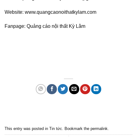
Website: www.quangcaonoithatkylam.com
Fanpage: Quảng cáo nội thất Kỳ Lâm
Quảng cáo bmt, Quảng cáo dak lak, Nội thất bmt, Noi that bmt, Noi that
Dak Lak, Quang cao bmt, Quang cao dak lak, Quảng cáo đắk lắk,
Quảng cáo nội thất, Nội thất đắk lắk
This entry was posted in
Tin tức
. Bookmark the
permalink
.