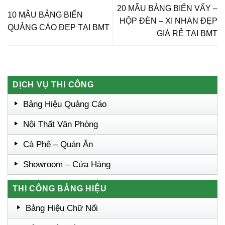
20 MẪU BẢNG BIỂN VẨY –
10 MẪU BẢNG BIỂN
HỘP ĐÈN – XI NHAN ĐẸP
QUẢNG CÁO ĐẸP TẠI BMT
GIÁ RẺ TẠI BMT
DỊCH VỤ THI CÔNG
Bảng Hiệu Quảng Cáo
Nội Thất Văn Phòng
Cà Phê – Quán Ăn
Showroom – Cửa Hàng
THI CÔNG BẢNG HIỆU
Bảng Hiệu Chữ Nổi