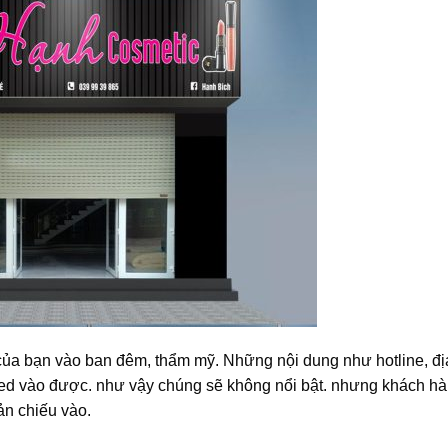
 của bạn vào ban đêm, thẩm mỹ. Những nội dung như hotline, đị
led vào được. như vậy chúng sẽ không nổi bật. nhưng khách h
n chiếu vào.