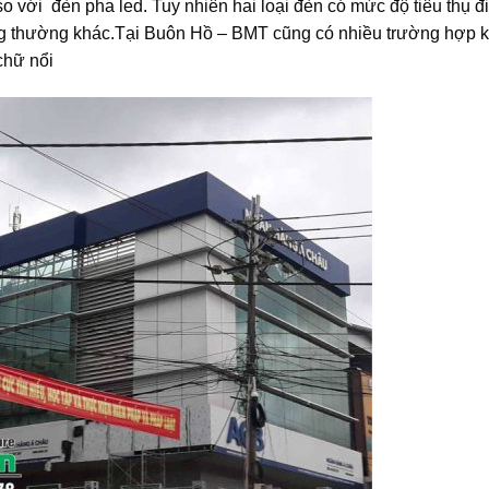
o với đèn pha led. Tuy nhiên hai loại đèn có mức độ tiêu thụ đ
ng thường khác.Tại Buôn Hồ – BMT cũng có nhiều trường hợp 
chữ nổi