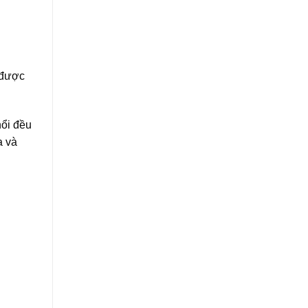
 được
nổi đều
a và