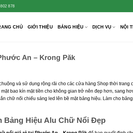
 802 878
RANG CHỦ
GIỚI THIỆU
BẢNG HIỆU
DỊCH VỤ
NỘI T
 Phước An – Krong Păk
chuộng và sử dụng rộng rãi cho các cửa hàng Shop thời trang 
 mặt bao kín mặt tiền cho không gian trở nên đẹp hơn, sang hơ
 gắn chữ nổi chiếu sáng led lên bề mặt bảng hiệu. Làm cho bảng
 Bảng Hiệu Alu Chữ Nổi Đẹp
hữ nổi giá rẻ tại Phước An – Krong Păk
để bạn quyết định ch