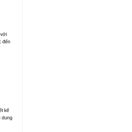
 với
c đến
ết kế
i dung