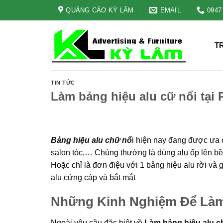
Skip
QUẢNG CÁO KỲ LÂM
EMAIL
0947
to
content
T
TIN TỨC
Làm bảng hiệu alu cữ nổi tại
Bảng hiệu alu chữ nổ
i hiện nay đang được ưa 
salon tóc,… Chúng thường là dùng alu ốp lên bề
Hoặc chỉ là đơn điệu với 1 bảng hiệu alu rời và
alu cứng cáp và bắt mắt
Những Kinh Nghiệm Để Làm
Ngoài yêu cầu đặc biệt về
Làm bảng hiệu alu c