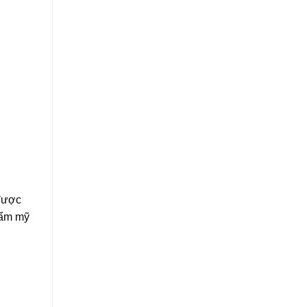
 được
hẩm mỹ