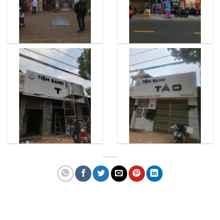
Quảng cáo bmt, Quảng cáo dak lak, Nội thất bmt, Noi that bmt, Noi that
Dak Lak, Quang cao bmt, Quang cao dak lak, Quảng cáo đắk lắk,