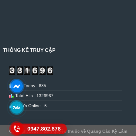
THỐNG KÊ TRUY CẬP
Hits Today : 635
Total Hits : 1326967
Who's Online : 5
0947.802.878
Copyright 2026 ©
Bản quyền thuộc về Quảng Cáo Kỳ Lâm