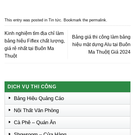
Quảng cáo bmt, Quảng cáo dak lak, Nội thất bmt, Noi that bmt, Noi that
Dak Lak, Quang cao bmt, Quang cao dak lak, Quảng cáo đắk lắk,
Quảng cáo nội thất, Nội thất đắk lắk
This entry was posted in
Tin tức
. Bookmark the
permalink
.
Kinh nghiệm tìm địa chỉ làm
Bảng giá thi công làm bảng
bảng hiệu Fiflex chất lượng,
hiệu mặt dựng Alu tại Buôn
giá rẻ nhất tại Buôn Ma
Ma Thuột| Giá 2024
Thuột
DỊCH VỤ THI CÔNG
Bảng Hiệu Quảng Cáo
Nội Thất Văn Phòng
Cà Phê – Quán Ăn
Showroom – Cửa Hàng