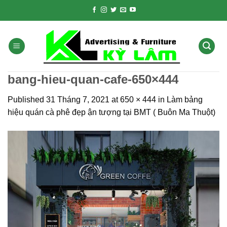
Skip
to
content
bang-hieu-quan-cafe-650×444
Published
31 Tháng 7, 2021
at
650 × 444
in
Làm bảng
hiệu quán cà phê đẹp ận tượng tại BMT ( Buôn Ma Thuột)