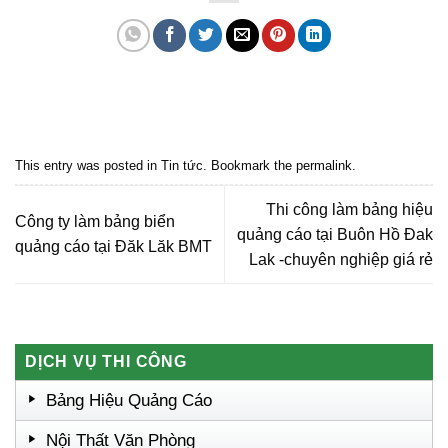
Quảng cáo bmt, Quảng cáo dak lak, Nội thất bmt, Noi that bmt, Noi that
Dak Lak, Quang cao bmt, Quang cao dak lak, Quảng cáo đắk lắk,
Quảng cáo nội thất, Nội thất đắk lắk
This entry was posted in
Tin tức
. Bookmark the
permalink
.
Thi công làm bảng hiệu
Công ty làm bảng biển
quảng cáo tại Buôn Hồ Đak
quảng cáo tại Đăk Lăk BMT
Lak -chuyên nghiệp giá rẻ
DỊCH VỤ THI CÔNG
Bảng Hiệu Quảng Cáo
Nội Thất Văn Phòng