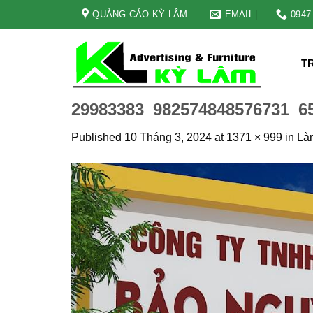
Skip
QUẢNG CÁO KỲ LÂM
EMAIL
0947
to
content
T
29983383_982574848576731_6
Published
10 Tháng 3, 2024
at
1371 × 999
in
Là