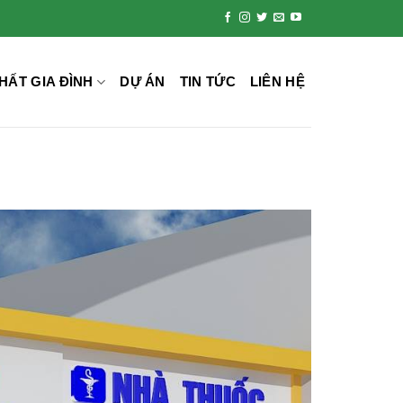
HẤT GIA ĐÌNH
DỰ ÁN
TIN TỨC
LIÊN HỆ