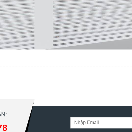
N:
78