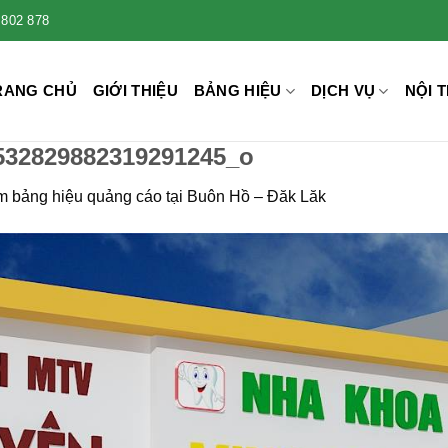
 802 878
RANG CHỦ
GIỚI THIỆU
BẢNG HIỆU
DỊCH VỤ
NỘI T
532829882319291245_o
m bảng hiệu quảng cáo tại Buôn Hồ – Đăk Lăk