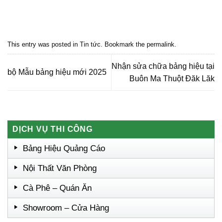
Quảng cáo bmt, Quảng cáo dak lak, Nội thất bmt, Noi that bmt, Noi that
Dak Lak, Quang cao bmt, Quang cao dak lak, Quảng cáo đắk lắk,
Quảng cáo nội thất, Nội thất đắk lắk
This entry was posted in
Tin tức
. Bookmark the
permalink
.
Nhận sửa chữa bảng hiệu tại
bộ Mẫu bảng hiệu mới 2025
Buôn Ma Thuột Đăk Lăk
DỊCH VỤ THI CÔNG
Bảng Hiệu Quảng Cáo
Nội Thất Văn Phòng
Cà Phê – Quán Ăn
Showroom – Cửa Hàng