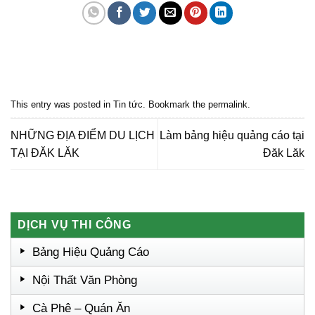
Quảng cáo bmt, Quảng cáo dak lak, Nội thất bmt, Noi that bmt, Noi that
Dak Lak, Quang cao bmt, Quang cao dak lak, Quảng cáo đắk lắk,
Quảng cáo nội thất, Nội thất đắk lắk
This entry was posted in
Tin tức
. Bookmark the
permalink
.
NHỮNG ĐỊA ĐIỂM DU LỊCH
Làm bảng hiệu quảng cáo tại
TẠI ĐĂK LĂK
Đăk Lăk
DỊCH VỤ THI CÔNG
Bảng Hiệu Quảng Cáo
Nội Thất Văn Phòng
Cà Phê – Quán Ăn