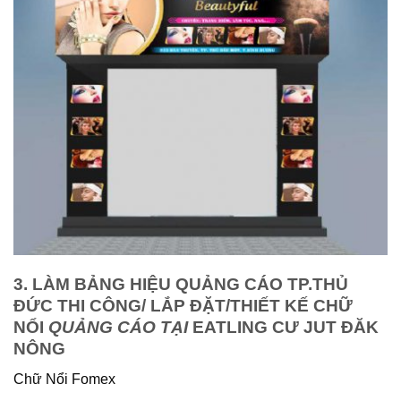
3. LÀM BẢNG HIỆU QUẢNG CÁO TP.THỦ
ĐỨC THI CÔNG/ LẮP ĐẶT/THIẾT KẾ CHỮ
NỔI
QUẢNG CÁO TẠI
EATLING CƯ JUT ĐĂK
NÔNG
Chữ Nổi Fomex