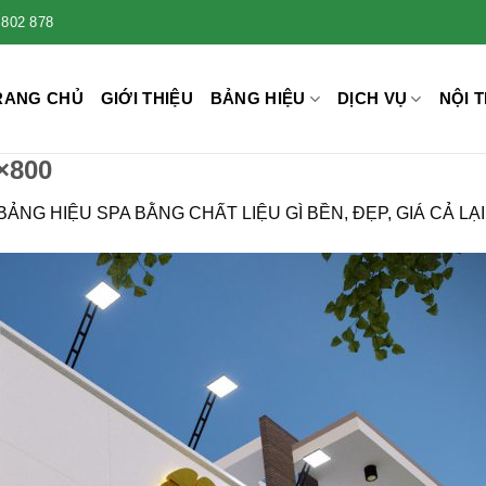
 802 878
RANG CHỦ
GIỚI THIỆU
BẢNG HIỆU
DỊCH VỤ
NỘI T
×800
BẢNG HIỆU SPA BẰNG CHẤT LIỆU GÌ BỀN, ĐẸP, GIÁ CẢ LẠ