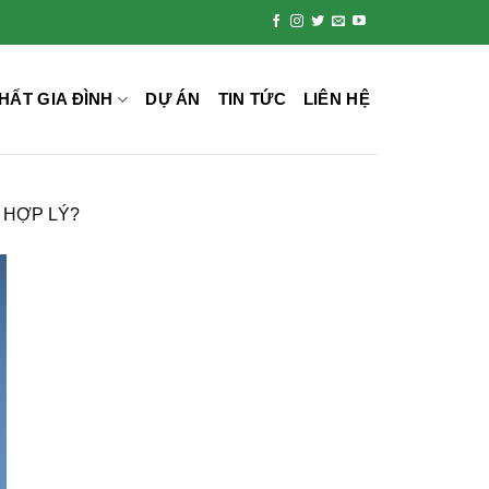
HẤT GIA ĐÌNH
DỰ ÁN
TIN TỨC
LIÊN HỆ
I HỢP LÝ?