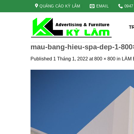
Skip
QUẢNG CÁO KỲ LÂM
EMAIL
0947
to
content
T
mau-bang-hieu-spa-dep-1-800
Published
1 Tháng 1, 2022
at
800 × 800
in
LÀM 