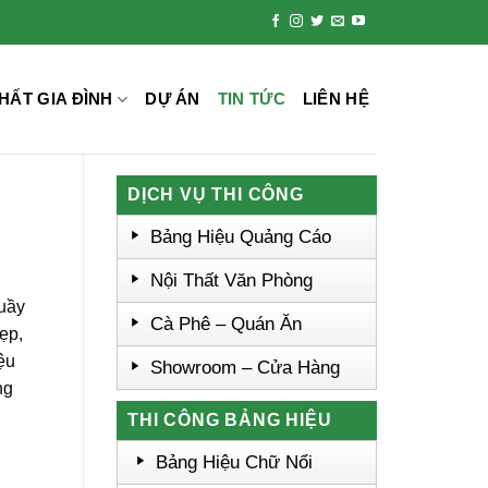
HẤT GIA ĐÌNH
DỰ ÁN
TIN TỨC
LIÊN HỆ
DỊCH VỤ THI CÔNG
Bảng Hiệu Quảng Cáo
Nội Thất Văn Phòng
quầy
Cà Phê – Quán Ăn
ẹp,
ệu
Showroom – Cửa Hàng
ng
THI CÔNG BẢNG HIỆU
Bảng Hiệu Chữ Nổi