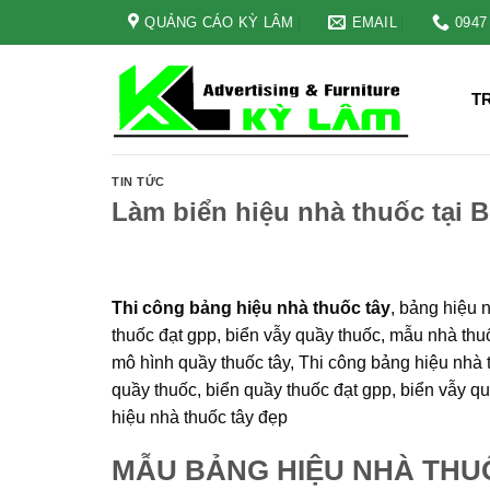
Skip
QUẢNG CÁO KỲ LÂM
EMAIL
0947
to
content
T
TIN TỨC
Làm biển hiệu nhà thuốc tại 
Thi công bảng hiệu nhà thuốc tây
, bảng hiệu 
thuốc đạt gpp, biển vẫy quầy thuốc, mẫu nhà thu
mô hình quầy thuốc tây, Thi công bảng hiệu nhà 
quầy thuốc, biển quầy thuốc đạt gpp, biển vẫy q
hiệu nhà thuốc tây đẹp
MẪU BẢNG HIỆU NHÀ THU