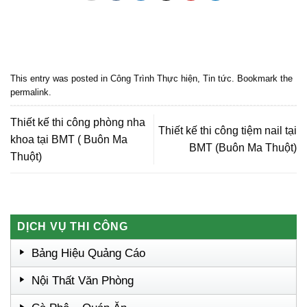
Quảng cáo bmt, Quảng cáo dak lak, Nội thất bmt, Noi that bmt, Noi that
Dak Lak, Quang cao bmt, Quang cao dak lak, Quảng cáo đắk lắk,
Quảng cáo nội thất, Nội thất đắk lắk
This entry was posted in
Công Trình Thực hiện
,
Tin tức
. Bookmark the
permalink
.
Thiết kế thi công phòng nha
Thiết kế thi công tiệm nail tại
khoa tại BMT ( Buôn Ma
BMT (Buôn Ma Thuột)
Thuột)
DỊCH VỤ THI CÔNG
Bảng Hiệu Quảng Cáo
Nội Thất Văn Phòng