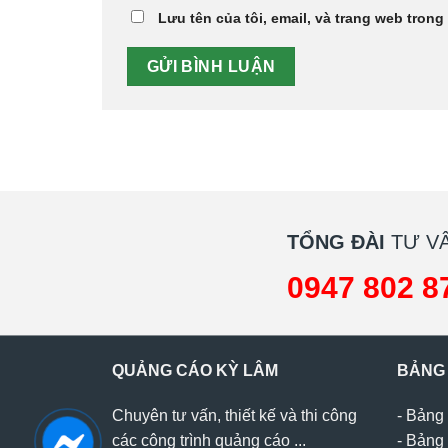
Lưu tên của tôi, email, và trang web trong 
TỔNG ĐÀI
TƯ VẤ
0947 802 8
QUẢNG CÁO KỲ LÂM
BẢNG
Chuyên tư vấn, thiết kế và thi công
-
Bảng 
các công trình quảng cáo ...
-
Bảng 