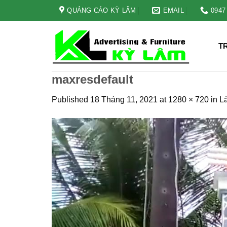
Skip
QUẢNG CÁO KỲ LÂM
EMAIL
0947
to
content
T
maxresdefault
Published
18 Tháng 11, 2021
at
1280 × 720
in
L