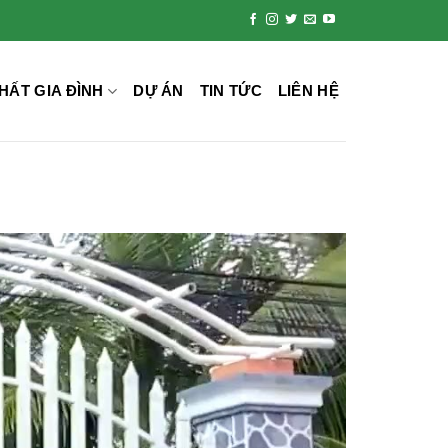
HẤT GIA ĐÌNH
DỰ ÁN
TIN TỨC
LIÊN HỆ