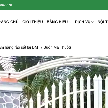
 802 878
RANG CHỦ
GIỚI THIỆU
BẢNG HIỆU
DỊCH VỤ
NỘI T
àm hàng rào sắt tại BMT ( Buôn Ma Thuột)