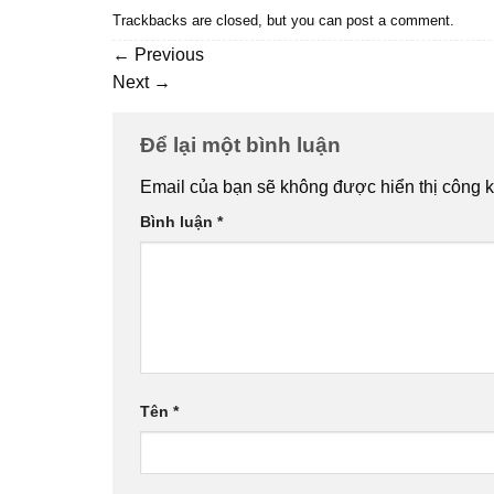
Trackbacks are closed, but you can
post a comment
.
←
Previous
Next
→
Để lại một bình luận
Email của bạn sẽ không được hiển thị công k
Bình luận
*
Tên
*