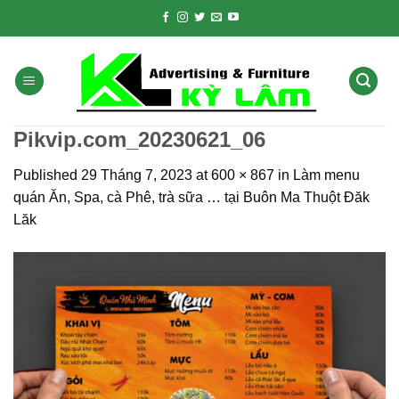
Skip
to
content
Pikvip.com_20230621_06
Published
29 Tháng 7, 2023
at
600 × 867
in
Làm menu
quán Ăn, Spa, cà Phê, trà sữa … tại Buôn Ma Thuột Đăk
Lăk