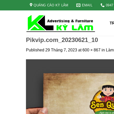
Skip
QUẢNG CÁO KỲ LÂM
EMAIL
0947
to
content
T
Pikvip.com_20230621_10
Published
29 Tháng 7, 2023
at
600 × 867
in
Làm 