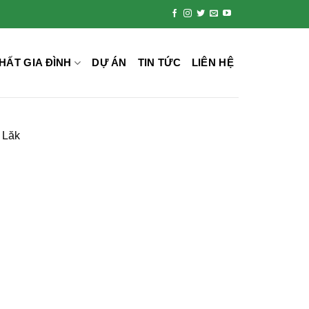
HẤT GIA ĐÌNH
DỰ ÁN
TIN TỨC
LIÊN HỆ
 Lăk