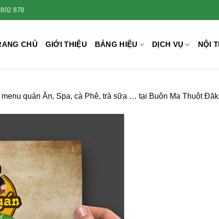
 802 878
RANG CHỦ
GIỚI THIỆU
BẢNG HIỆU
DỊCH VỤ
NỘI T
menu quán Ăn, Spa, cà Phê, trà sữa … tại Buôn Ma Thuột Đăk