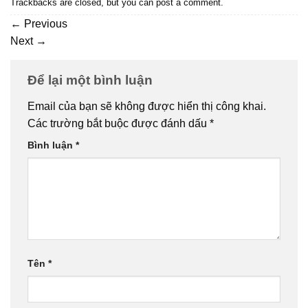
Trackbacks are closed, but you can
post a comment
.
←
Previous
Next
→
Để lại một bình luận
Email của bạn sẽ không được hiển thị công khai.
Các trường bắt buộc được đánh dấu
*
Bình luận
*
Tên
*