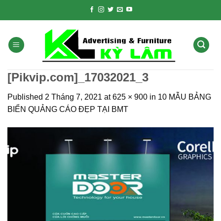
Skip
to
content
[Pikvip.com]_17032021_3
Published
2 Tháng 7, 2021
at
625 × 900
in
10 MẪU BẢNG
BIỂN QUẢNG CÁO ĐẸP TẠI BMT