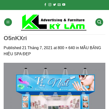
Skip
to
content
O5nKXri
Published
21 Tháng 7, 2021
at
800 × 640
in
MẪU BẢNG
HIỆU SPA ĐẸP