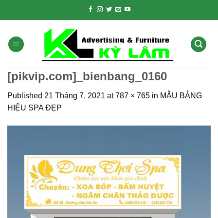
Skip
to
content
[pikvip.com]_bienbang_0160
Published
21 Tháng 7, 2021
at
787 × 765
in
MẪU BẢNG
HIỆU SPA ĐẸP