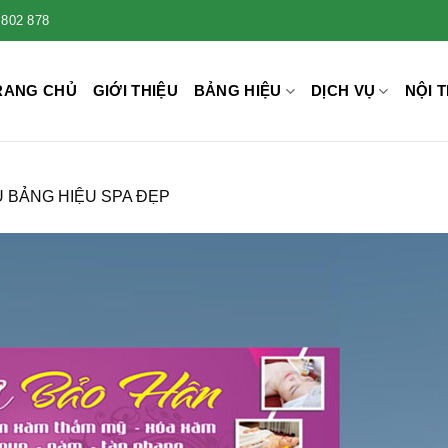
 802 878
RANG CHỦ
GIỚI THIỆU
BẢNG HIỆU
DỊCH VỤ
NỘI T
 BẢNG HIỆU SPA ĐẸP