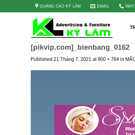
Skip
QUẢNG CÁO KỲ LÂM
EMAIL
0947
to
content
T
[pikvip.com]_bienbang_0162
Published
21 Tháng 7, 2021
at
800 × 764
in
MẪU