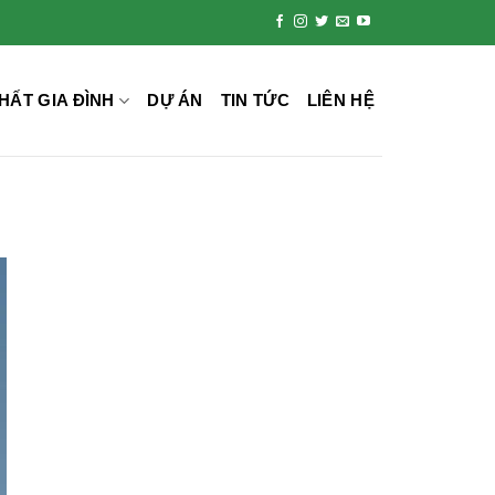
HẤT GIA ĐÌNH
DỰ ÁN
TIN TỨC
LIÊN HỆ