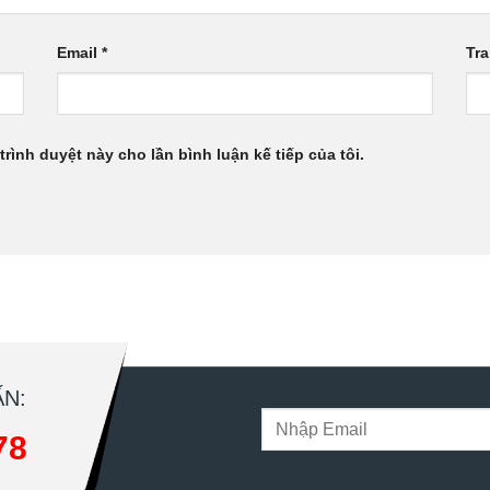
Email
*
Tr
trình duyệt này cho lần bình luận kế tiếp của tôi.
N:
78