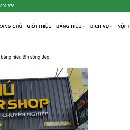
 802 878
RANG CHỦ
GIỚI THIỆU
BẢNG HIỆU
DỊCH VỤ
NỘI T
bảng hiệu tôn sóng đẹp