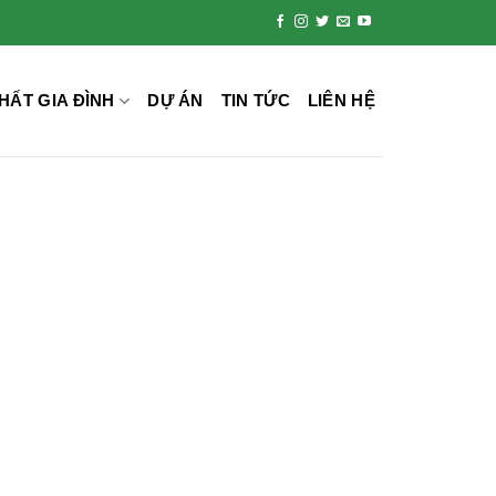
HẤT GIA ĐÌNH
DỰ ÁN
TIN TỨC
LIÊN HỆ