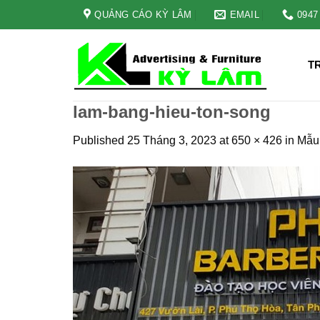
Skip
QUẢNG CÁO KỲ LÂM
EMAIL
0947
to
content
T
lam-bang-hieu-ton-song
Published
25 Tháng 3, 2023
at
650 × 426
in
Mẫu 