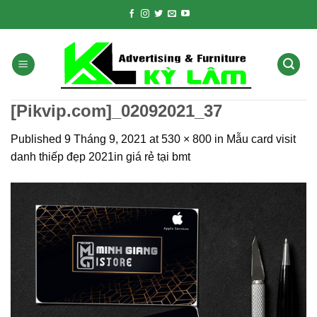
Skip
to
content
[Pikvip.com]_02092021_37
Published
9 Tháng 9, 2021
at
530 × 800
in
Mẫu card visit
danh thiếp đẹp 2021in giá rẻ tại bmt