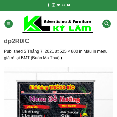
Skip
to
content
dp2R0lC
Published
5 Tháng 7, 2021
at
525 × 800
in
Mẫu in menu
giá rẻ tại BMT (Buôn Ma Thuột)