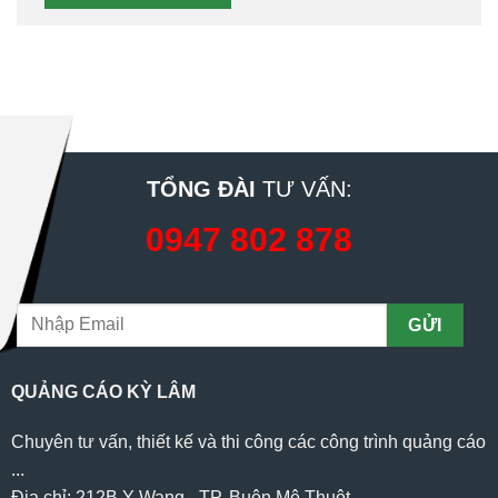
TỔNG ĐÀI
TƯ VẤN:
0947 802 878
QUẢNG CÁO KỲ LÂM
Chuyên tư vấn, thiết kế và thi công các công trình quảng cáo
...
Địa chỉ: 212B Y Wang - TP. Buôn Mê Thuột