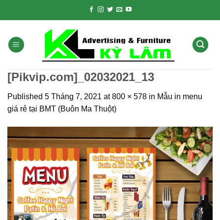
Skip
to
content
[Pikvip.com]_02032021_13
Published
5 Tháng 7, 2021
at
800 × 578
in
Mẫu in menu
giá rẻ tại BMT (Buôn Ma Thuột)