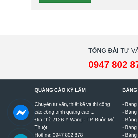
TỔNG ĐÀI
TƯ VẤ
0947 802 8
QUẢNG CÁO KỲ LÂM
BẢNG
Chuyên tư vấn, thiết kế và thi công
-
Bảng 
các công trình quảng cáo ...
-
Bảng 
Địa chỉ: 212B Y Wang - TP. Buôn Mê
-
Bảng 
Thuột
-
Bảng 
Hotline: 0947 802 878
-
Bảng 