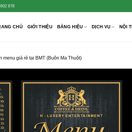
 802 878
RANG CHỦ
GIỚI THIỆU
BẢNG HIỆU
DỊCH VỤ
NỘI T
n menu giá rẻ tại BMT (Buôn Ma Thuột)