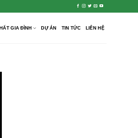
HẤT GIA ĐÌNH
DỰ ÁN
TIN TỨC
LIÊN HỆ