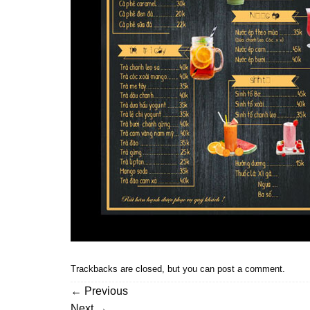
Trackbacks are closed, but you can
post a comment
.
←
Previous
Next
→