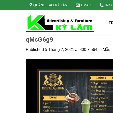
Skip
QUẢNG CÁO KỲ LÂM
EMAIL
0947
to
content
T
qMcG6g9
Published
5 Tháng 7, 2021
at
800 × 564
in
Mẫu i