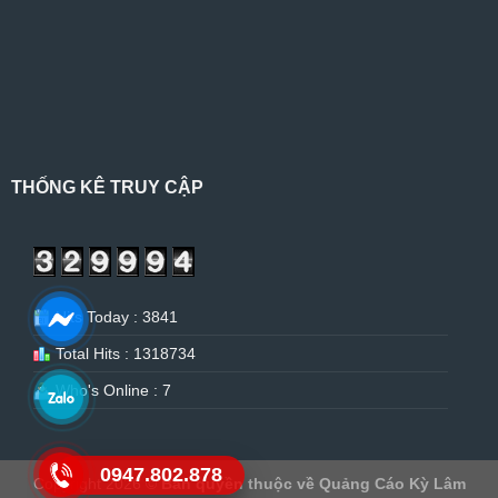
THỐNG KÊ TRUY CẬP
Hits Today : 3841
Total Hits : 1318734
Who's Online : 7
0947.802.878
Copyright 2026 ©
Bản quyền thuộc về Quảng Cáo Kỳ Lâm