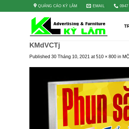
Skip
QUẢNG CÁO KỲ LÂM
EMAIL
0947
to
content
T
KMdVCTj
Published
30 Tháng 10, 2021
at
510 × 800
in
MỘ