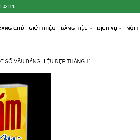
 802 878
RANG CHỦ
GIỚI THIỆU
BẢNG HIỆU
DỊCH VỤ
NỘI T
T SỐ MẪU BẢNG HIỆU ĐẸP THÁNG 11