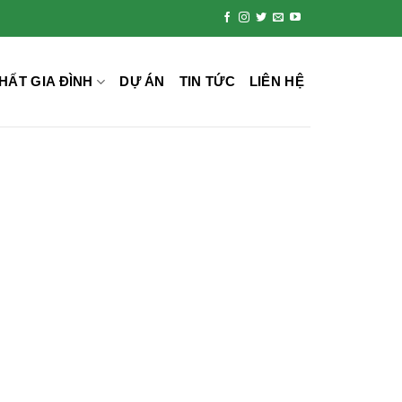
HẤT GIA ĐÌNH
DỰ ÁN
TIN TỨC
LIÊN HỆ