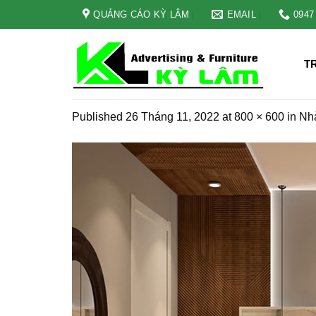
Skip
QUẢNG CÁO KỲ LÂM
EMAIL
0947
to
content
T
Published
26 Tháng 11, 2022
at
800 × 600
in
Nhà