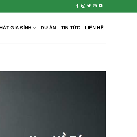
HẤT GIA ĐÌNH
DỰ ÁN
TIN TỨC
LIÊN HỆ