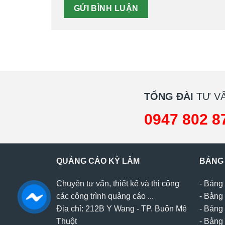
TỔNG ĐÀI
TƯ VẤ
0947 802 8
QUẢNG CÁO KỲ LÂM
BẢNG
Chuyên tư vấn, thiết kế và thi công
-
Bảng 
các công trình quảng cáo ...
-
Bảng 
Địa chỉ: 212B Y Wang - TP. Buôn Mê
-
Bảng 
Thuột
-
Bảng 