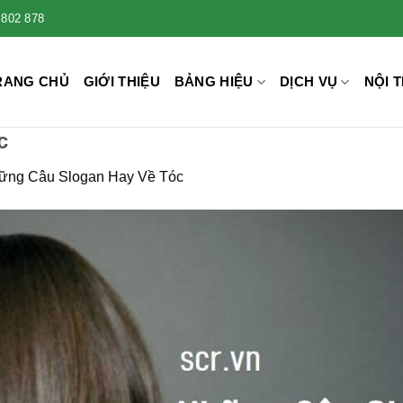
 802 878
RANG CHỦ
GIỚI THIỆU
BẢNG HIỆU
DỊCH VỤ
NỘI T
c
ững Câu Slogan Hay Về Tóc