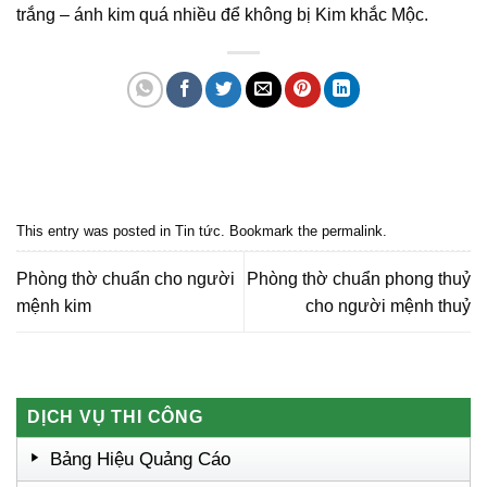
trắng – ánh kim quá nhiều để không bị Kim khắc Mộc.
Quảng cáo bmt, Quảng cáo dak lak, Nội thất bmt, Noi that bmt, Noi that
Dak Lak, Quang cao bmt, Quang cao dak lak, Quảng cáo đắk lắk,
Quảng cáo nội thất, Nội thất đắk lắk
This entry was posted in
Tin tức
. Bookmark the
permalink
.
Phòng thờ chuẩn cho người
Phòng thờ chuẩn phong thuỷ
mệnh kim
cho người mệnh thuỷ
DỊCH VỤ THI CÔNG
Bảng Hiệu Quảng Cáo