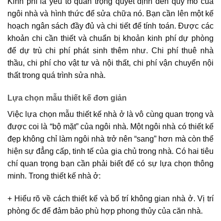
Kinh phí là yếu tố quan trọng quyết định đến quy mô của
ngôi nhà và hình thức để sửa chữa nó. Bạn cần lên một kế
hoạch ngân sách đầy đủ và chi tiết để tính toán. Được các
khoản chi cần thiết và chuẩn bị khoản kinh phí dự phòng
để dự trù chi phí phát sinh thêm như. Chi phí thuê nhà
thầu, chi phí cho vật tư và nội thất, chi phí vận chuyển nội
thất trong quá trình sửa nhà.
Lựa chọn mẫu thiết kế đơn giản
Việc lựa chọn mẫu thiết kế nhà ở là vô cùng quan trọng và
được coi là “bộ mặt” của ngôi nhà. Một ngôi nhà có thiết kế
đẹp không chỉ làm ngôi nhà trở nên “sang” hơn mà còn thể
hiện sự đẳng cấp, tinh tế của gia chủ trong nhà.
Có hai tiêu
chí quan trọng bạn cần phải biết để có sự lựa chọn thông
minh. Trong thiết kế nhà ở:
+ Hiểu rõ về cách thiết kế và bố trí không gian nhà ở. Vị trí
phòng ốc để đảm bảo phù hợp phong thủy của căn nhà.