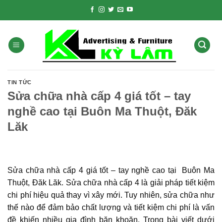
Skip
to
content
TIN TỨC
Sửa chữa nhà cấp 4 giá tốt – tay
nghề cao tại Buôn Ma Thuột, Đăk
Lăk
Sửa chữa nhà cấp 4 giá tốt – tay nghề cao tại Buôn Ma
Thuột, Đăk Lăk.
Sửa chữa nhà cấp 4 là giải pháp tiết kiệm
chi phí hiệu quả thay vì xây mới. Tuy nhiên, sửa chữa như
thế nào để đảm bảo chất lượng và tiết kiệm chi phí là vấn
đề khiến nhiều gia đình băn khoăn. Trong bài viết dưới