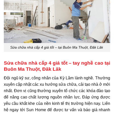
Sửa chữa nhà cấp 4 giá tốt – tại Buôn Ma Thuột, Đăk Lăk
Sửa chữa nhà cấp 4 giá tốt – tay nghề cao tại
Buôn Ma Thuột, Đăk Lăk
Đội ngũ kỹ sư, công nhân của
Kỳ Lâm
lành nghề. Thường
xuyên cập nhật các xu hướng sửa chữa, cải tạo nhà ở mới
nhất. Đơn vị cũng thường xuyên tổ chức các khóa đào tạo
để nâng cao chất lượng nguồn nhân lực. Đáp ứng được
yêu cầu khắt khe của nền kinh tế thị trường hiện nay.
Liên
hệ ngay tới Sun Home để được tư vấn và báo giá nhanh