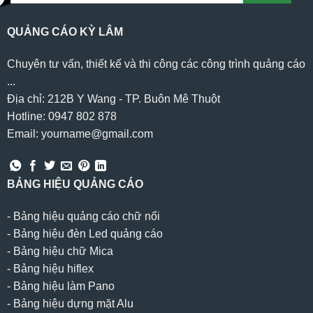
QUẢNG CÁO KỲ LÂM
Chuyên tư vấn, thiết kế và thi công các công trình quảng cáo
...
Địa chỉ: 212B Y Wang - TP. Buôn Mê Thuột
Hotline: 0947 802 878
Email: yourname@gmail.com
BẢNG HIỆU QUẢNG CÁO
-
Bảng hiệu quảng cáo chữ nổi
-
Bảng hiệu đèn Led quảng cáo
-
Bảng hiệu chữ Mica
-
Bảng hiệu hiflex
-
Bảng hiệu làm Pano
-
Bảng hiệu dựng mặt Alu