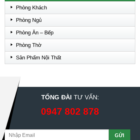
Phòng Khách
Phòng Ngủ
Phòng Ăn – Bếp
Phòng Thờ
Sản Phẩm Nội Thất
TỔNG ĐÀI
TƯ VẤN:
0947 802 878