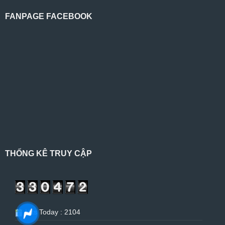
FANPAGE FACEBOOK
THỐNG KÊ TRUY CẬP
Hits Today : 2104