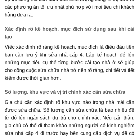
các phương án tối ưu nhất phù hợp với mọi tiêu chí khách
hàng đưa ra.
Xác định rõ kế hoạch, mục đích sử dụng sau khi cải
tạo
Việc xác định rõ ràng kế hoạch, mục đích là điều đầu tiên
bạn cần lưu ý khi sửa nhà cấp 4. Lập kế hoạch để lên
những mục tiêu cụ thể từng bước cải tạo nhà ở sẽ giúp
cho công cuộc sửa chữa nhà trở nên rõ ràng, chi tiết và tiết
kiệm được thời gian hơn.
Số lượng, khu vực và vị trí chính xác cần sửa chữa
Gia chủ cần xác định rõ khu vực nào trong nhà mái cần
được sửa chữa. Số lượng cần sửa chữa là bao nhiêu để
từ đó lên ngân sách dự trù cho chính xác. Nếu cẩn thận,
gia chủ có thể đi tham khảo những người có kinh nghiệm
sửa nhà cấp 4 đi trước hay bên cung cấp dịch vụ để có