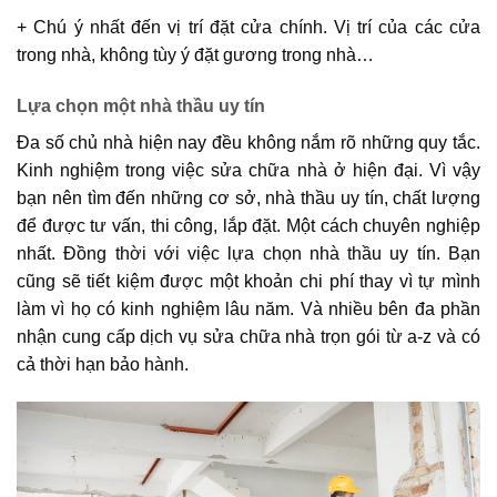
+ Chú ý nhất đến vị trí đặt cửa chính. Vị trí của các cửa
trong nhà, không tùy ý đặt gương trong nhà…
Lựa chọn một nhà thầu uy tín
Đa số chủ nhà hiện nay đều không nắm rõ những quy tắc.
Kinh nghiệm trong việc sửa chữa nhà ở hiện đại. Vì vậy
bạn nên tìm đến những cơ sở, nhà thầu uy tín, chất lượng
để được tư vấn, thi công, lắp đặt. Một cách chuyên nghiệp
nhất.
Đồng thời với việc lựa chọn nhà thầu uy tín. Bạn
cũng sẽ tiết kiệm được một khoản chi phí thay vì tự mình
làm vì họ có kinh nghiệm lâu năm. Và nhiều bên đa phần
nhận cung cấp dịch vụ sửa chữa nhà trọn gói từ a-z và có
cả thời hạn bảo hành.