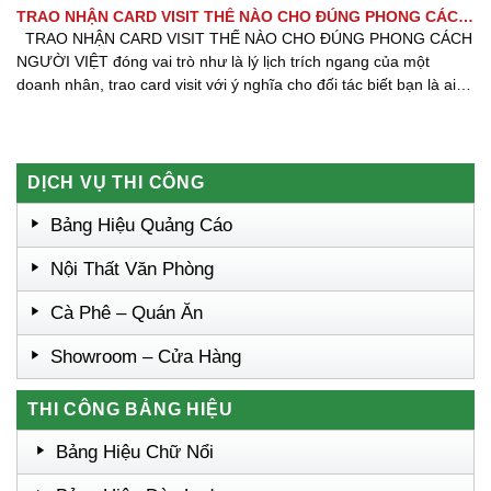
TRAO NHẬN CARD VISIT THẾ NÀO CHO ĐÚNG PHONG CÁCH
NGƯỜI VIỆT
TRAO NHẬN CARD VISIT THẾ NÀO CHO ĐÚNG PHONG CÁCH
NGƯỜI VIỆT đóng vai trò như là lý lịch trích ngang của một
doanh nhân, trao card visit với ý nghĩa cho đối tác biết bạn là ai,
bạn đang làm việc ở đâu và làm cách nào họ có thể liên lạc với
[...] [...]
DỊCH VỤ THI CÔNG
Bảng Hiệu Quảng Cáo
Nội Thất Văn Phòng
Cà Phê – Quán Ăn
Showroom – Cửa Hàng
THI CÔNG BẢNG HIỆU
Bảng Hiệu Chữ Nổi