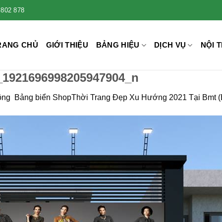
 802 878
RANG CHỦ
GIỚI THIỆU
BẢNG HIỆU
DỊCH VỤ
NỘI T
_1921696998205947904_n
ông Bảng biển ShopThời Trang Đẹp Xu Hướng 2021 Tại Bmt (