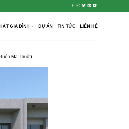
HẤT GIA ĐÌNH
DỰ ÁN
TIN TỨC
LIÊN HỆ
Buôn Ma Thuột)