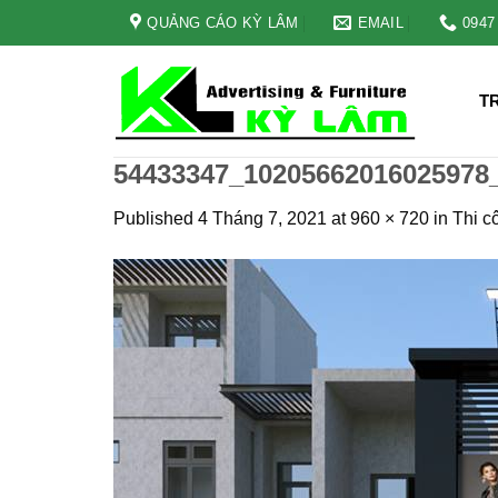
Skip
QUẢNG CÁO KỲ LÂM
EMAIL
0947
to
content
T
54433347_10205662016025978
Published
4 Tháng 7, 2021
at
960 × 720
in
Thi c