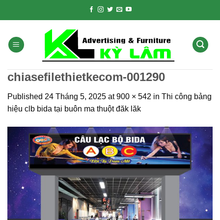
Skip
to
content
chiasefilethietkecom-001290
Published
24 Tháng 5, 2025
at
900 × 542
in
Thi công bảng
hiệu clb bida tại buôn ma thuột đăk lăk