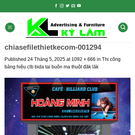
Skip
to
content
chiasefilethietkecom-001294
Published
24 Tháng 5, 2025
at
1092 × 666
in
Thi công
bảng hiệu clb bida tại buôn ma thuột đăk lăk