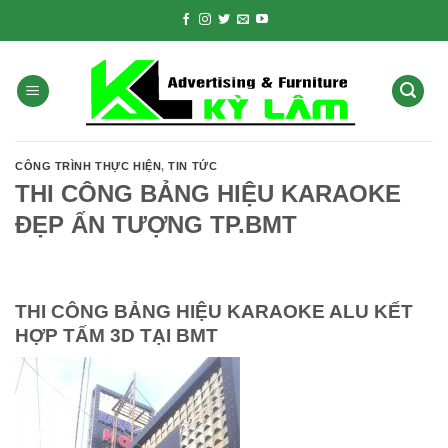
Skip
to
content
CÔNG TRÌNH THỰC HIỆN
,
TIN TỨC
THI CÔNG BẢNG HIỆU KARAOKE
ĐẸP ẤN TƯỢNG TP.BMT
THI CÔNG BẢNG HIỆU KARAOKE ALU KẾT
HỢP TẤM 3D TẠI BMT