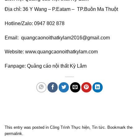
Địa chỉ: 36 Y Wang – P.Eatam – TP.Buôn Ma Thuột
Hotline/Zalo: 0947 802 878
Email: quangcaonoithatkylam2016@gmail.com
Website: www.quangcaonoithatkylam.com
Fanpage: Quảng cáo nội thất Kỳ Lâm
Quảng cáo bmt, Quảng cáo dak lak, Nội thất bmt, Noi that bmt, Noi that
Dak Lak, Quang cao bmt, Quang cao dak lak, Quảng cáo đắk lắk,
Quảng cáo nội thất, Nội thất đắk lắk
This entry was posted in
Công Trình Thực hiện
,
Tin tức
. Bookmark the
permalink
.