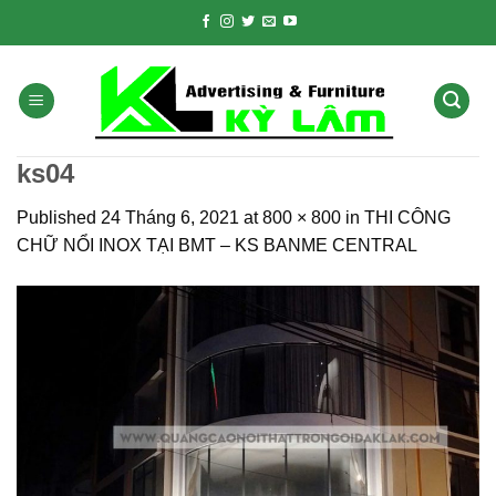
Skip
to
content
ks04
Published
24 Tháng 6, 2021
at
800 × 800
in
THI CÔNG
CHỮ NỔI INOX TẠI BMT – KS BANME CENTRAL