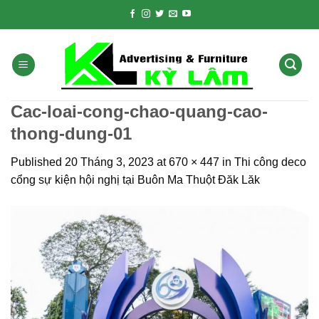
Skip
to
content
Cac-loai-cong-chao-quang-cao-
thong-dung-01
Published
20 Tháng 3, 2023
at
670 × 447
in
Thi công deco
cổng sự kiện hội nghị tại Buôn Ma Thuột Đăk Lăk