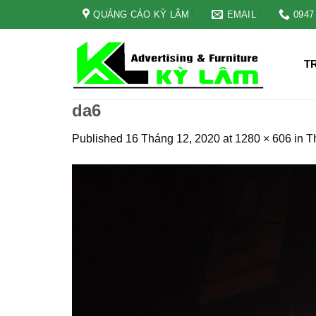
Skip
QUẢNG CÁO KỲ LÂM
EMAIL
0947
to
content
T
da6
Published
16 Tháng 12, 2020
at
1280 × 606
in
T