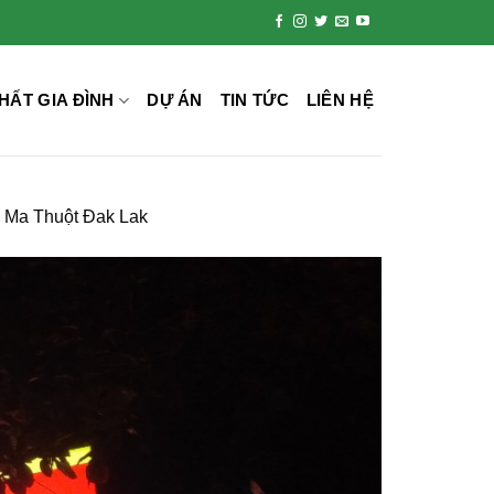
HẤT GIA ĐÌNH
DỰ ÁN
TIN TỨC
LIÊN HỆ
n Ma Thuột Đak Lak