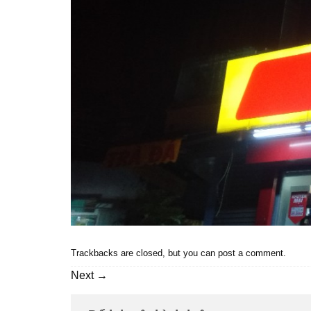
Trackbacks are closed, but you can
post a comment
.
Next
→