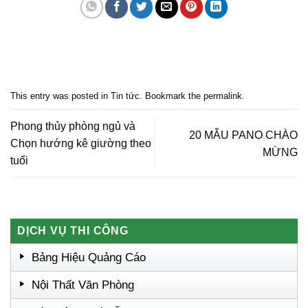
Quảng cáo bmt, Quảng cáo dak lak, Nội thất bmt, Noi that bmt, Noi that
Dak Lak, Quang cao bmt, Quang cao dak lak, Quảng cáo đắk lắk,
Quảng cáo nội thất, Nội thất đắk lắk
This entry was posted in
Tin tức
. Bookmark the
permalink
.
Phong thủy phòng ngủ và
20 MẪU PANO CHÀO
Chọn hướng kê giường theo
MỪNG
tuổi
DỊCH VỤ THI CÔNG
Bảng Hiệu Quảng Cáo
Nội Thất Văn Phòng