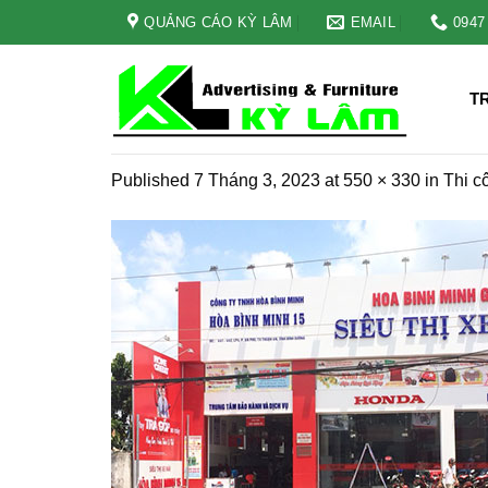
Skip
QUẢNG CÁO KỲ LÂM
EMAIL
0947
to
content
T
Published
7 Tháng 3, 2023
at
550 × 330
in
Thi c