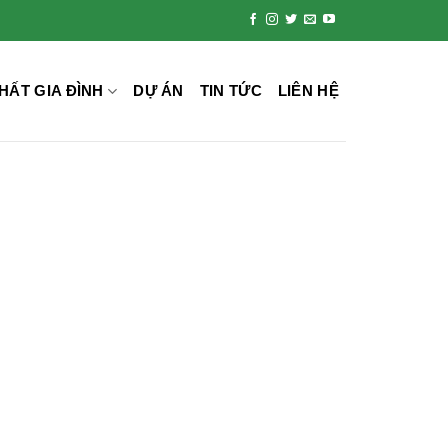
HẤT GIA ĐÌNH
DỰ ÁN
TIN TỨC
LIÊN HỆ