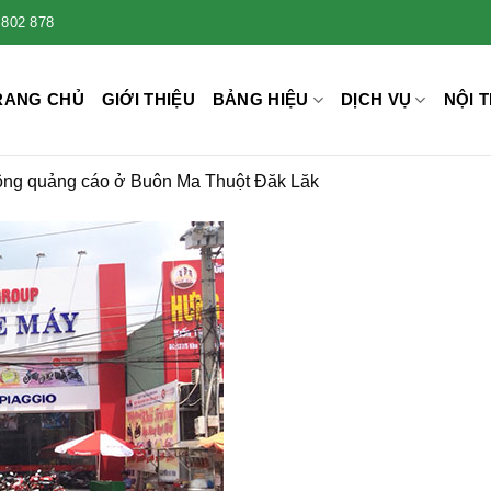
 802 878
RANG CHỦ
GIỚI THIỆU
BẢNG HIỆU
DỊCH VỤ
NỘI T
ông quảng cáo ở Buôn Ma Thuột Đăk Lăk