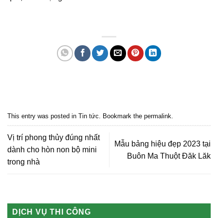
Quảng cáo bmt, Quảng cáo dak lak, Nội thất bmt, Noi that bmt, Noi that
Dak Lak, Quang cao bmt, Quang cao dak lak, Quảng cáo đắk lắk,
Quảng cáo nội thất, Nội thất đắk lắk
This entry was posted in
Tin tức
. Bookmark the
permalink
.
Vị trí phong thủy đúng nhất
Mẫu bảng hiệu đẹp 2023 tại
dành cho hòn non bộ mini
Buôn Ma Thuột Đăk Lăk
trong nhà
DỊCH VỤ THI CÔNG