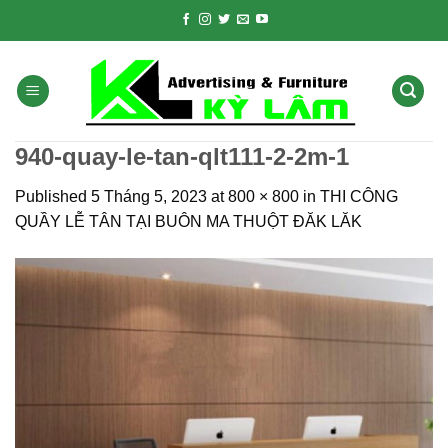
Skip
to
content
940-quay-le-tan-qlt111-2-2m-1
Published
5 Tháng 5, 2023
at
800 × 800
in
THI CÔNG
QUẦY LỄ TÂN TẠI BUÔN MA THUỘT ĐĂK LĂK