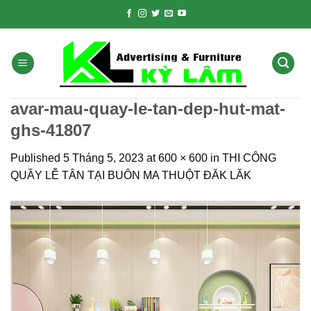
Skip
to
content
avar-mau-quay-le-tan-dep-hut-mat-
ghs-41807
Published
5 Tháng 5, 2023
at
600 × 600
in
THI CÔNG
QUẦY LỄ TÂN TẠI BUÔN MA THUỘT ĐĂK LĂK