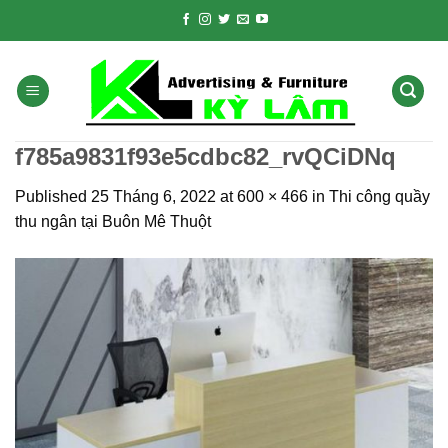
Skip
to
content
f785a9831f93e5cdbc82_rvQCiDNq
Published
25 Tháng 6, 2022
at
600 × 466
in
Thi công quầy
thu ngân tại Buôn Mê Thuột