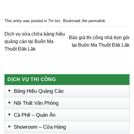
Quảng cáo bmt, Quảng cáo dak lak, Nội thất bmt, Noi that bmt, Noi that
Dak Lak, Quang cao bmt, Quang cao dak lak, Quảng cáo đắk lắk,
Quảng cáo nội thất, Nội thất đắk lắk
This entry was posted in
Tin tức
. Bookmark the
permalink
.
Dịch vụ sửa chữa bảng hiệu
Báo giá thi công nhà trọn gói
quảng cáo tại Buôn Ma
tại Buôn Ma Thuột Đăk Lăk
Thuột Đăk Lăk
DỊCH VỤ THI CÔNG
Bảng Hiệu Quảng Cáo
Nội Thất Văn Phòng
Cà Phê – Quán Ăn
Showroom – Cửa Hàng